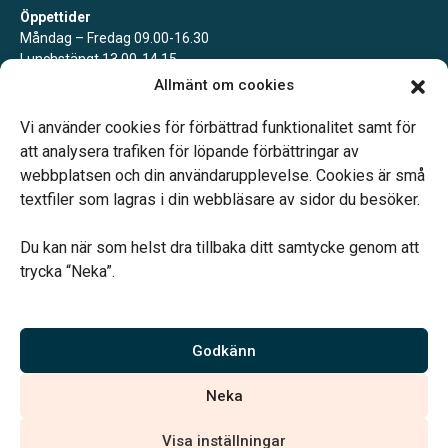
Öppettider
Måndag – Fredag 09.00-16.30
Lunchstängt 13.00-14.15
Ibland kan vi behöva stänga en kortare stund, för att vara till stöd
Allmänt om cookies
för anhöriga eller närvara vid begravning. Du når oss alltid via
telefon.
Vi använder cookies för förbättrad funktionalitet samt för
att analysera trafiken för löpande förbättringar av
webbplatsen och din användarupplevelse. Cookies är små
textfiler som lagras i din webbläsare av sidor du besöker.
Du kan när som helst dra tillbaka ditt samtycke genom att
Vårt systerbolag Verahill hjälper dig med familjejuridiken –
trycka “Neka”.
genom hela livet.
Varmt välkommen.
Godkänn
Vi är auktoriserade av Sveriges Begravningsbyråers Förbund och
Neka
har högt ställda krav på utbildning, kvalitet, miljö och arbetsmiljö.
Visa inställningar