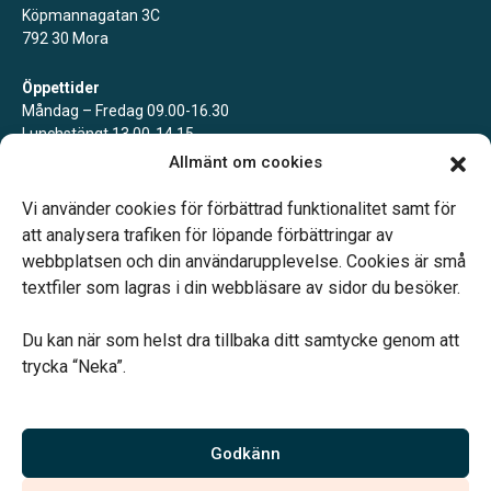
Köpmannagatan 3C
792 30 Mora
Öppettider
Måndag – Fredag 09.00-16.30
Lunchstängt 13.00-14.15
Ibland kan vi behöva stänga en kortare stund, för att vara till stöd
Allmänt om cookies
för anhöriga eller närvara vid begravning. Du når oss alltid via
telefon.
Vi använder cookies för förbättrad funktionalitet samt för
att analysera trafiken för löpande förbättringar av
webbplatsen och din användarupplevelse. Cookies är små
textfiler som lagras i din webbläsare av sidor du besöker.
Du kan när som helst dra tillbaka ditt samtycke genom att
Vårt systerbolag Verahill hjälper dig med familjejuridiken –
trycka “Neka”.
genom hela livet.
Varmt välkommen.
Godkänn
Vi är auktoriserade av Sveriges Begravningsbyråers Förbund och