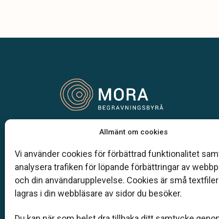
Vår begravningsbyrå är en del av Klarahill.
Allmänt om cookies
Klarahill består av kunniga lokala familjeföretag so
auktoriserade inom Sveriges begravningsbyråers
Vi använder cookies för förbättrad funktionalitet samt
förbund (SBF). Det personliga är centralt för oss, b
analysera trafiken för löpande förbättringar av webb
när det gäller bemötande och när vi utformar
och din användarupplevelse. Cookies är små textfile
skräddarsydda personliga begravningar.
lagras i din webbläsare av sidor du besöker.
0250-183 50
Du kan när som helst dra tillbaka ditt samtycke geno