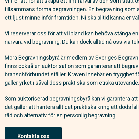
Vi tror att för att skapa ett fint farväl av den som stått
tillsammans forma begravningen. En begravning som s
ett ljust minne inför framtiden. Ni ska alltid känna er vä
Vi reserverar oss för att vi ibland kan behöva stänga en k
närvara vid begravning. Du kan dock alltid nå oss via tel
Mora Begravningsbyrå är medlem av Sveriges Begrav
finns också en auktorisation som garanterar att begrav
branschförbundet ställer. Kraven innebär en trygghet f
gäller yrket i såväl dess praktiska som etiska utövande
Som auktoriserad begravningsbyrå kan vi garantera att 
det gäller att hantera allt det praktiska kring ett dödsfall
råd och alternativ för en personlig begravning.
Kontakta oss