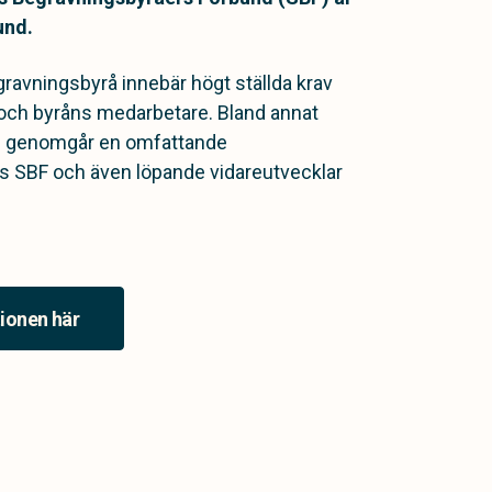
und.
gravningsbyrå innebär högt ställda krav
och byråns medarbetare. Bland annat
re genomgår en omfattande
os SBF och även löpande vidareutvecklar
ionen här