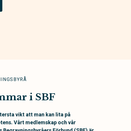
NINGSBYRÅ
mmar i SBF
ttersta vikt att man kan lita på
tens. Vårt medlemskap och vår
es Begravningsbyråers Förbund (SBF)
är