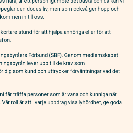
 oss nära, är ett personligt möte det bästa och då kan vi
peglar den dödes liv, men som också ger hopp och
lkommen in till oss.
ortare stund för att hjälpa anhöriga eller för att
efon.
ningsbyråers Förbund (SBF). Genom medlemskapet
ningsbyrån lever upp till de krav som
ör dig som kund och uttrycker förväntningar vad det
.
ni får träffa personer som är vana och kunniga när
. Vår roll är att i varje uppdrag visa lyhördhet, ge goda