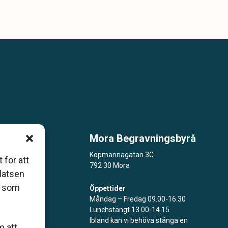
Mora Begravningsbyrå
m är
Köpmannagatan 3C
 för att
792 30 Mora
åde
platsen
r som
Öppettider
Måndag – Fredag 09.00-16.30
Lunchstängt 13.00-14.15
Ibland kan vi behöva stänga en
m att