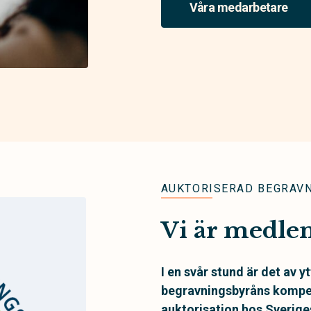
Våra medarbetare
AUKTORISERAD BEGRAV
Vi är medle
I en svår stund är det av y
begravningsbyråns kompe
auktorisation hos Sverig