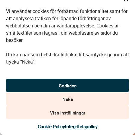
Vi använder cookies för förbättrad funktionalitet samt för
att analysera trafiken för löpande förbättringar av
Välkommen till minnesrummet för
webbplatsen och din användarupplevelse. Cookies är
Magnus Johansson
små textfiler som lagras i din webbläsare av sidor du
besöker.
1974
—
2026
Du kan när som helst dra tillbaka ditt samtycke genom att
trycka “Neka”.
Gå till Magnus minnesrum
Godkänn
Neka
Visa inställningar
Kontakta oss
Cookie Policy
Integritetspolicy