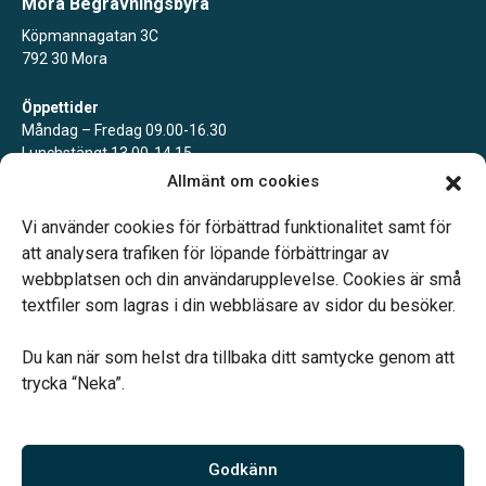
Mora Begravningsbyrå
Köpmannagatan 3C
792 30 Mora
Öppettider
Måndag – Fredag 09.00-16.30
Lunchstängt 13.00-14.15
Ibland kan vi behöva stänga en kortare stund, för att vara till stöd
Allmänt om cookies
för anhöriga eller närvara vid begravning. Du når oss alltid via
telefon.
Vi använder cookies för förbättrad funktionalitet samt för
att analysera trafiken för löpande förbättringar av
webbplatsen och din användarupplevelse. Cookies är små
textfiler som lagras i din webbläsare av sidor du besöker.
Du kan när som helst dra tillbaka ditt samtycke genom att
Vårt systerbolag Verahill hjälper dig med familjejuridiken –
trycka “Neka”.
genom hela livet.
Varmt välkommen.
Godkänn